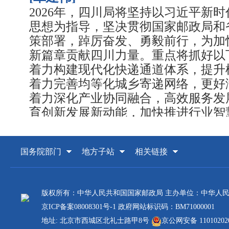
2026年，四川局将坚持以习近平新
思想为指导，坚决贯彻国家邮政局和
策部署，踔厉奋发、勇毅前行，为加
新篇章贡献四川力量。重点将抓好以
着力构建现代化快递通道体系，提升
着力完善均等化城乡寄递网络，更好
着力深化产业协同融合，高效服务发
育创新发展新动能，加快推进行业智
力增强行业治理能力，实现安全有序
各类支撑保障，推动监管质效跃升。
国务院部门
地方子站
相关链接
[主持人]
2026年，四川局聚焦的重点工作任
我们介绍一下，好吗？
版权所有：中华人民共和国国家邮政局 主办单位：中华人
京ICP备案08008301号-1
政府网站标识码：BM71000001
[覃建伟]
地址: 北京市西城区北礼士路甲8号
京公网安备 11010202