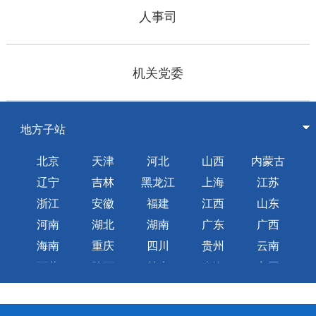
人事司
机关党委
地方子站
北京
天津
河北
山西
内蒙古
辽宁
吉林
黑龙江
上海
江苏
浙江
安徽
福建
江西
山东
河南
湖北
湖南
广东
广西
海南
重庆
四川
贵州
云南
西藏
陕西
甘肃
青海
宁夏
新疆