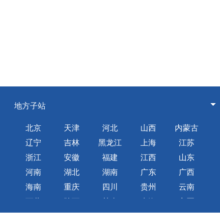
地方子站
北京
天津
河北
山西
内蒙古
辽宁
吉林
黑龙江
上海
江苏
浙江
安徽
福建
江西
山东
河南
湖北
湖南
广东
广西
海南
重庆
四川
贵州
云南
西藏
陕西
甘肃
青海
宁夏
新疆