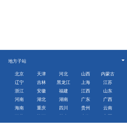
地方子站
北京
天津
河北
山西
内蒙古
辽宁
吉林
黑龙江
上海
江苏
浙江
安徽
福建
江西
山东
河南
湖北
湖南
广东
广西
海南
重庆
四川
贵州
云南
西藏
陕西
甘肃
青海
宁夏
新疆