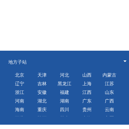
地方子站
北京
天津
河北
山西
内蒙古
辽宁
吉林
黑龙江
上海
江苏
浙江
安徽
福建
江西
山东
河南
湖北
湖南
广东
广西
海南
重庆
四川
贵州
云南
西藏
陕西
甘肃
青海
宁夏
新疆