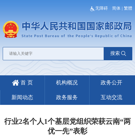
无障碍
简体
|
繁體
搜索
首 页
机构概况
政务公开
新闻动态
政务服务
互动交流
行业2名个人1个基层党组织荣获云南“两
优一先”表彰