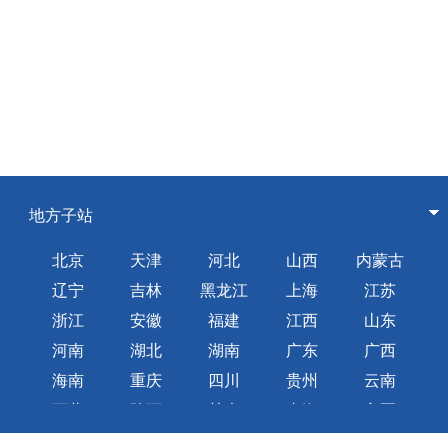
地方子站
北京
天津
河北
山西
内蒙古
辽宁
吉林
黑龙江
上海
江苏
浙江
安徽
福建
江西
山东
河南
湖北
湖南
广东
广西
海南
重庆
四川
贵州
云南
西藏
陕西
甘肃
青海
宁夏
新疆