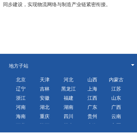
同步建设，实现物流网络与制造产业链紧密衔接。
地方子站
北京
天津
河北
山西
内蒙古
辽宁
吉林
黑龙江
上海
江苏
浙江
安徽
福建
江西
山东
河南
湖北
湖南
广东
广西
海南
重庆
四川
贵州
云南
西藏
陕西
甘肃
青海
宁夏
新疆