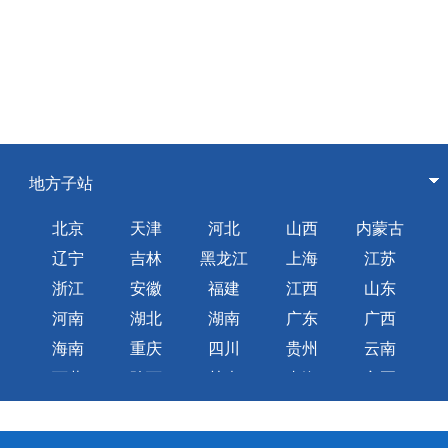
地方子站
北京
天津
河北
山西
内蒙古
辽宁
吉林
黑龙江
上海
江苏
浙江
安徽
福建
江西
山东
河南
湖北
湖南
广东
广西
海南
重庆
四川
贵州
云南
西藏
陕西
甘肃
青海
宁夏
新疆