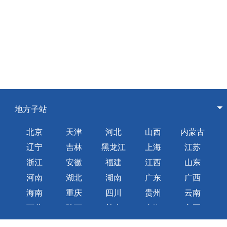
地方子站
北京
天津
河北
山西
内蒙古
辽宁
吉林
黑龙江
上海
江苏
浙江
安徽
福建
江西
山东
河南
湖北
湖南
广东
广西
海南
重庆
四川
贵州
云南
西藏
陕西
甘肃
青海
宁夏
新疆