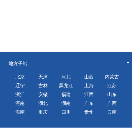
地方子站
北京
天津
河北
山西
内蒙古
辽宁
吉林
黑龙江
上海
江苏
浙江
安徽
福建
江西
山东
河南
湖北
湖南
广东
广西
海南
重庆
四川
贵州
云南
西藏
陕西
甘肃
青海
宁夏
新疆