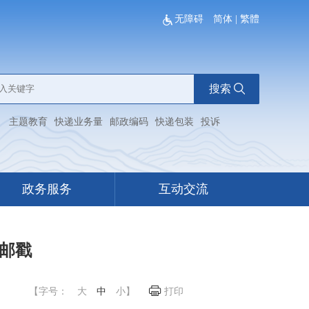
无障碍
简体
|
繁體
搜索
：
主题教育
快递业务量
邮政编码
快递包装
投诉
政务服务
互动交流
念邮戳
【字号：
大
中
小
】
打印