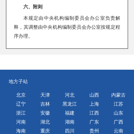
六、附则
本规定由中央机构编制委员会办公室负责解
释，其调整由中央机构编制委员会办公室按规定程
序办理。
地方子站
北京
天津
河北
山西
内蒙古
辽宁
吉林
黑龙江
上海
江苏
浙江
安徽
福建
江西
山东
河南
湖北
湖南
广东
广西
海南
重庆
四川
贵州
云南