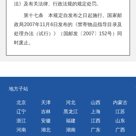
法》及有关法律、行政法规的规定处罚。
第十七条 本规定自发布之日起施行。国家邮
政局2007年11月6日发布的《禁寄物品指导目录及
处理办法（试行）》（国邮发〔2007〕152号）同
时废止。
地方子站
北京
天津
河北
山西
内蒙古
辽宁
吉林
黑龙江
上海
江苏
浙江
安徽
福建
江西
山东
河南
湖北
湖南
广东
广西