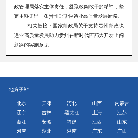
政管理局落实主体责任，凝聚敢闯敢干的精神，坚
定不移走出一条贵州邮政快递业高质量发展新路。
相关链接：
国家邮政局关于支持贵州邮政快
递业高质量发展助力贵州在新时代西部大开发上闯
新路的实施意见
地方子站
北京
天津
河北
山西
内蒙古
辽宁
吉林
黑龙江
上海
江苏
浙江
安徽
福建
江西
山东
河南
湖北
湖南
广东
广西