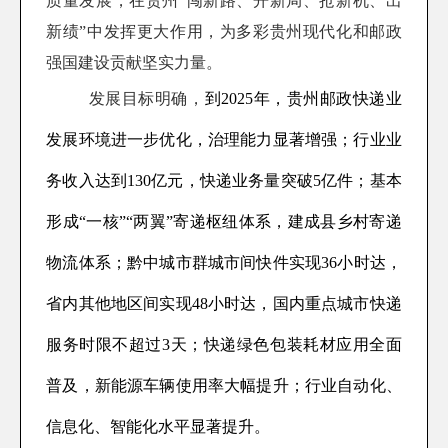
质量发展，在贵州“闯新路、开新局、抢新机、出
新绩”中发挥更大作用，为多彩贵州现代化和邮政
强国建设贡献坚实力量。
发展目标明确，
到2025年，贵州邮政快递业
发展环境进一步优化，治理能力显著增强；行业业
务收入达到130亿元，快递业务量突破5亿件；
基本
形成“一核”“两翼”
寄递
枢纽
体系
，建成县乡村寄递
物流体系
；
黔中城市群
城市间
快件
实现36
小时
达，
省内其他地区间实现48小时达
，国内重点城市
快递
服务时限不超过3天
；快递
绿色包装耗材应用全面
普及，
新能源车辆使用率大幅提升
；行业自动化、
信息化、智能化水平
显著
提升
。