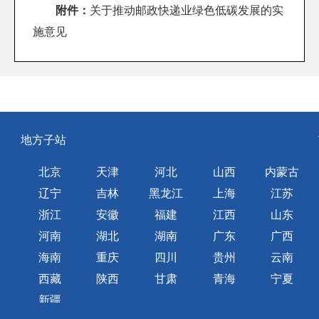
附件：
关于推动邮政快递业绿色低碳发展的实
施意见
地方子站
北京
天津
河北
山西
内蒙古
辽宁
吉林
黑龙江
上海
江苏
浙江
安徽
福建
江西
山东
河南
湖北
湖南
广东
广西
海南
重庆
四川
贵州
云南
西藏
陕西
甘肃
青海
宁夏
新疆