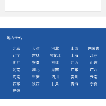
地方子站
北京
天津
河北
山西
内蒙古
辽宁
吉林
黑龙江
上海
江苏
浙江
安徽
福建
江西
山东
河南
湖北
湖南
广东
广西
海南
重庆
四川
贵州
云南
西藏
陕西
甘肃
青海
宁夏
新疆