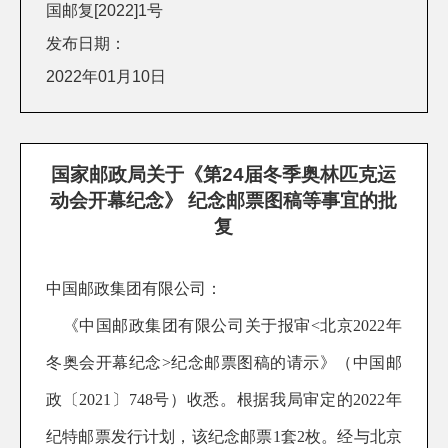
国邮复[2022]1号
发布日期：
2022年01月10日
国家邮政局关于《第24届冬季奥林匹克运
动会开幕纪念》 纪念邮票图稿等事宜的批
复
中国邮政集团有限公司：
《中国邮政集团有限公司
关于报审
<
北京
2022年
冬奥会开幕纪念>
纪念邮票图稿的请示》（中国邮
政〔
202
1
〕
748
号）收悉。根据我局审定的
202
2
年
纪特邮票发行计划，该纪念邮票
1套
2
枚。经与北京