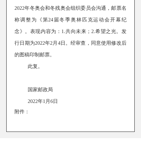
2022年冬奥会和冬残奥会组织委员会沟通
，邮票名
称调整为《第
24届冬季奥林匹克运动会开幕纪
念》。表现内容为：
1.共向未来；2.希望之光
。
发
行日期为
2022年2月4日
。经审查，同意使用修改后
的图稿印制邮票。
此复。
国家邮政局
202
2
年
1
月
6
日
附件：