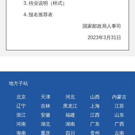
3.
待业说明（样式）
4.
报名推荐表
国家邮政局人事司
2023年3月31日
地方子站
北京
天津
河北
山西
内蒙古
辽宁
吉林
黑龙江
上海
江苏
浙江
安徽
福建
江西
山东
河南
湖北
湖南
广东
广西
海南
重庆
四川
贵州
云南