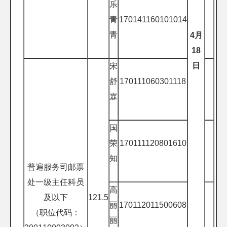
乐
青
170141160101014
青
4
月
1
8
日
宋
舒
170111060301118
霖
国
荣
170111120801610
知
普遍服务司邮票
处一级主任科员
高
及以下
121.5
丽
170112011500608
（职位代码：
丽