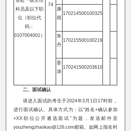
查处一级主任
74
科员及以下职
康
170214500100325
位（职位代
雨
码：
0107004001）
朱
170215500100219
丹
姜
170241500203610
涛
二、面试确认
请进入面试的考生于2024年3月1日17时前，
进行面试确认。具体方式为：以“姓名+确认参加
+XX职位公开遴选面试”为题，发送邮件至
youzhengzhaokao@126.com邮箱。如网上报名时