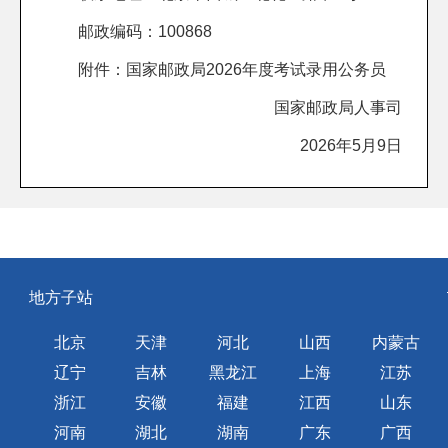
邮政编码：100868
附件：
国家邮政局2026年度考试录用公务员
国家邮政局人事司
2026年5月9日
地方子站
北京
天津
河北
山西
内蒙古
辽宁
吉林
黑龙江
上海
江苏
浙江
安徽
福建
江西
山东
河南
湖北
湖南
广东
广西