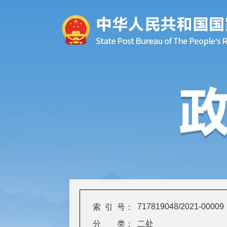
717819048/2021-00009
索 引 号：
分 类：
二处