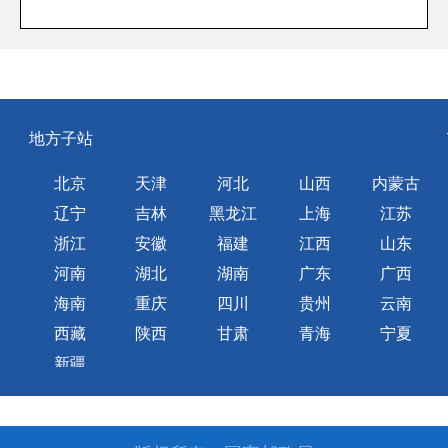
地方子站
北京
天津
河北
山西
内蒙古
辽宁
吉林
黑龙江
上海
江苏
浙江
安徽
福建
江西
山东
河南
湖北
湖南
广东
广西
海南
重庆
四川
贵州
云南
西藏
陕西
甘肃
青海
宁夏
新疆