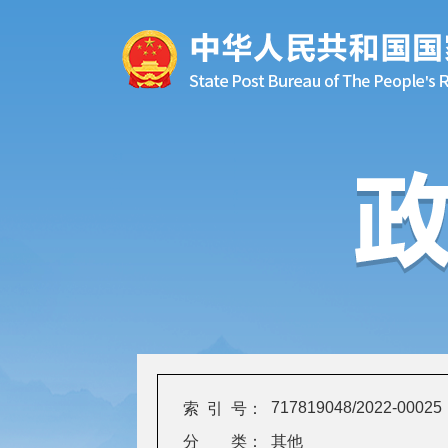
717819048/2022-00025
索 引 号：
分 类：
其他