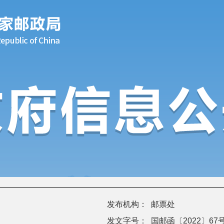
发布机构：
邮票处
发文字号：
国邮函〔2022〕67