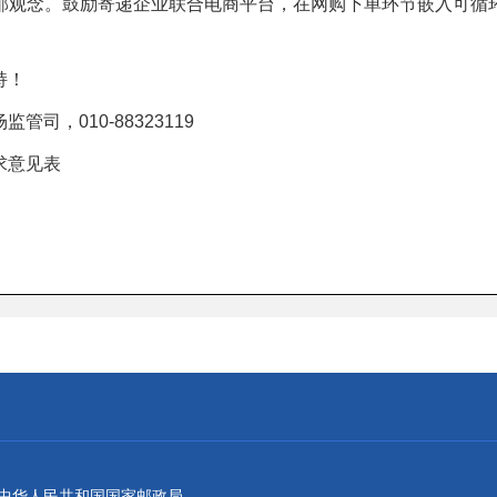
邮观念。鼓励寄递企业联合电商平台，在网购下单环节嵌入可循
持！
司，010-88323119
求意见表
：中华人民共和国国家邮政局