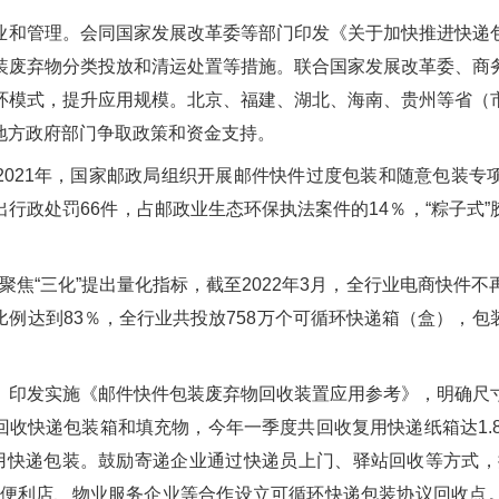
业和管理。会同国家发展改革委等部门印发《关于加快推进快递
装废弃物分类投放和清运处置等措施。联合国家发展改革委、商
环模式，提升应用规模。北京、福建、湖北、海南、贵州等省（
地方政府部门争取政策和资金支持。
2021年，国家邮政局组织开展邮件快件过度包装和随意包装专
行政处罚66件，占邮政业生态环保执法案件的14％，“粽子式
“9917”工程，聚焦“三化”提出量化指标，截至2022年3月，全行业电
例达到83％，全行业共投放758万个可循环快递箱（盒），
。
印发实施《邮件快件包装废弃物回收装置应用参考》，明确尺
，回收快递包装箱和填充物，今年一季度共回收复用快递纸箱达1.8
利用快递包装。鼓励寄递企业通过快递员上门、驿站回收等方式，
、便利店、物业服务企业等合作设立可循环快递包装协议回收点