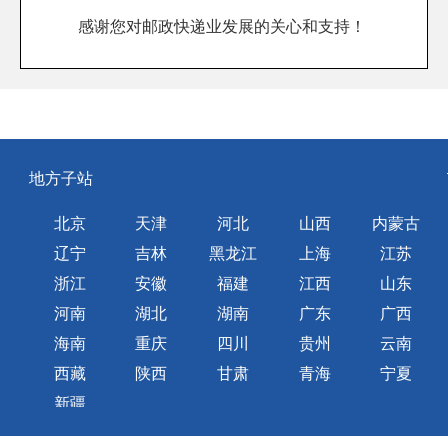
感谢您对邮政快递业发展的关心和支持！
地方子站
北京
天津
河北
山西
内蒙古
辽宁
吉林
黑龙江
上海
江苏
浙江
安徽
福建
江西
山东
河南
湖北
湖南
广东
广西
海南
重庆
四川
贵州
云南
西藏
陕西
甘肃
青海
宁夏
新疆