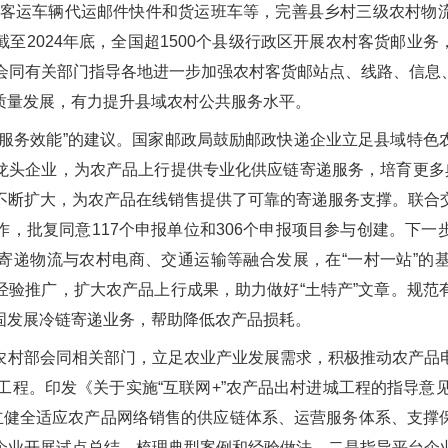
广客运车辆代运邮件快件和货运班车等，完善县乡村三级农村物
至2024年底，全国超1500个县级行政区开展农村客货邮业务，
将会同有关部门指导各地进一步加强农村客货邮站点、线路、信息
质量发展，有力提升县域农村公共服务水平。
升服务效能”的建议。国家邮政局鼓励邮政快递企业立足县域特色
龙头企业，为农产品上行提供专业化供应链寄递服务，培育更多典
不断扩大，为农产品在线销售提供了可靠的寄递服务支撑。联合
，批复同意117个申报单位和306个申报项目参与创建。下
寄递物流与农村电商、交通运输等融合发展，在“一村一站”的
经验推广，扩大农产品上行成果，助力做好“土特产”文章。规范
固发展冷链寄递业务，帮助降低农产品损耗。
农村部会同相关部门，立足农业产业发展需求，积极推动农产品
城工程。印发《关于实施“互联网+”农产品出村进城工程的指导意见
建立健全适应农产品网络销售的供应链体系、运营服务体系、支撑
企业开展试点总结，梳理典型案例和经验做法。二是指导平台企