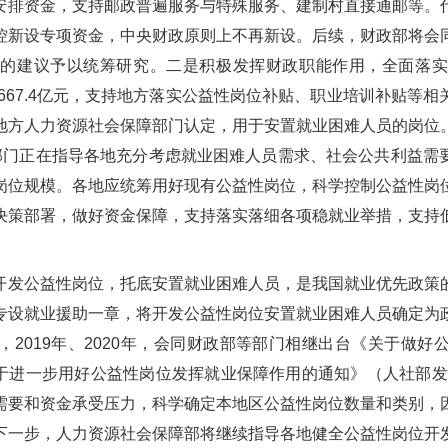
安排资金，支持邮政普遍服务与特殊服务、建制村直接通邮等。
控新设专项资金，中央财政原则上不再新设。后续，财政部将会
化的建议予以统筹研究。二是积极发挥财政职能作用，全面落实
金667.4亿元，支持地方落实公益性岗位补贴、职业培训补贴等
地方人力资源社会保障部门认定，用于安置就业困难人员的岗位
障部门正在指导各地充分考虑就业困难人员需求、社会公共利益需
岗位规模。各地应统筹用好现有公益性岗位，科学控制公益性岗
决策部署，做好资金保障，支持落实落细各项稳就业举措，支持
开发公益性岗位，托底安置就业困难人员，是我国就业优先政策
专设就业援助一章，将开发公益性岗位安置就业困难人员确定为
2019年、2020年，会同财政部等部门相继出台《关于做
《关于进一步用好公益性岗位发挥就业保障作用的通知》（人社部发〔
需要和资金承受压力，科学确定本地区公益性岗位数量和类别，
下一步，人力资源社会保障部将继续指导各地健全公益性岗位开