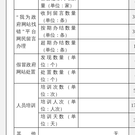
量（单位：家）
收到留言数量
3
“我为政
（单位：条）
府网站找
按期办结数量
错”平台
3
（单位：条）
网民留言
超期办结数量
办理
（单位：条）
发现数量（单
假冒政府
位：个）
网站处置
处置数量（单
位：个）
培训次数（单
位：次）
培训人次（单
人员培训
1
位：人次）
培训天数（单
位：天）
其 他
无