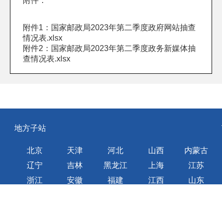
附件：
附件1：国家邮政局2023年第二季度政府网站抽查
情况表.xlsx
附件2：国家邮政局2023年第二季度政务新媒体抽
查情况表.xlsx
地方子站
北京
天津
河北
山西
内蒙古
辽宁
吉林
黑龙江
上海
江苏
浙江
安徽
福建
江西
山东
河南
湖北
湖南
广东
广西
海南
重庆
四川
贵州
云南