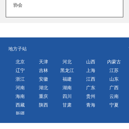
协会
地方子站
北京
天津
河北
山西
内蒙古
辽宁
吉林
黑龙江
上海
江苏
浙江
安徽
福建
江西
山东
河南
湖北
湖南
广东
广西
海南
重庆
四川
贵州
云南
西藏
陕西
甘肃
青海
宁夏
新疆