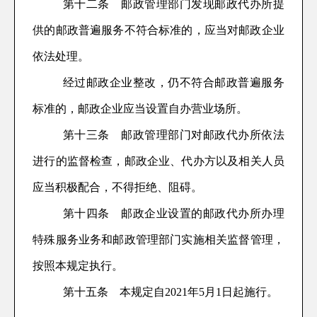
第十二条
邮政管理部门发现邮政代办所提
供的邮政普遍服务不符合标准的，应当对邮政企业
依
法处理
。
经过邮政企业
整改
，
仍不符合邮政普遍服务
标准的，
邮政企业应当设置
自办营业场所
。
第
十三
条
邮政管理部门对邮政代办所
依法
进行
的
监督检查
，
邮政企业、代办方以及相关人员
应当积极配合，不得拒绝、阻碍。
第十
四
条
邮政企业设置的邮政代办所办理
特殊服务业务
和邮政管理部门实施相关
监督管理，
按照本规定执行。
第十
五
条
本规定自2021年5月1日起施行。