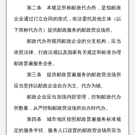
第
二
条
本规定所称邮政代办所，
是指邮政
企业通过订立合同的形式，
依法
委托
其他主体（以
下简称代办方）提供邮政服务的邮政营业场所。
邮政代办所视同邮政企业的分支机构，
应当
依照法律、行政法规以及国家有关规定和标准办理
邮政普遍服务业务。
第三条
提供邮政普遍服务的邮政营业场所
应当坚持以邮政企业自办为主、代办为辅
。
邮政企业
应当加强内部管理，
控制
邮政代办
所数量
，
从严控制
邮政营业场所自办转代办
。
第
四
条
城市地区按照邮政普遍服务标准
规
定的服务半径、服务人口
设置的邮政营业场所应当