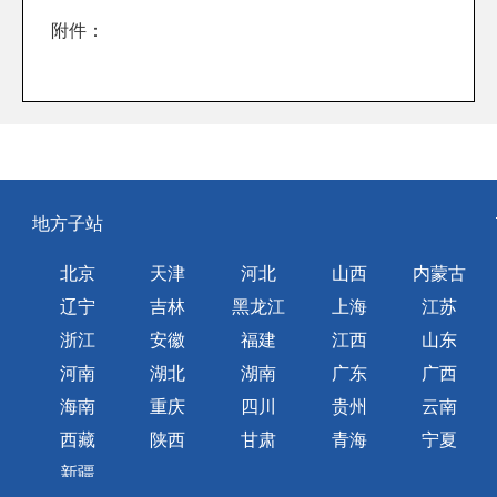
附件：
地方子站
北京
天津
河北
山西
内蒙古
辽宁
吉林
黑龙江
上海
江苏
浙江
安徽
福建
江西
山东
河南
湖北
湖南
广东
广西
海南
重庆
四川
贵州
云南
西藏
陕西
甘肃
青海
宁夏
新疆