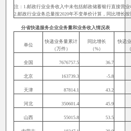
注：1.邮政行业业务收入中未包括邮政储蓄银行直接营业
2.邮政行业业务总量按2020年不变单价计算，同比增长
分省快递服务企业业务量和业务收入情况表
快递业务量累计
同比增长
快递
单位
（万件）
（%）
全国
7676757.5
36.7
北京
163739.3
-5.8
天津
87814.1
43.2
河北
350601.4
45.9
山西
55015.8
53.5