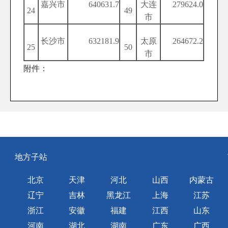
嘉兴市
640631.7
大连
279624.0
24
49
市
长沙市
632181.9
太原
264672.2
25
50
市
附件：
地方子站
北京
天津
河北
山西
内蒙古
辽宁
吉林
黑龙江
上海
江苏
浙江
安徽
福建
江西
山东
河南
湖北
湖南
广东
广西