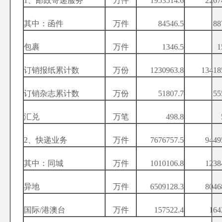
1、邮政寄递服务
万件
1953514.6
2267
其中：函件
万件
84546.5
88
包裹
万件
1346.5
1
订销报纸累计数
万份
1230963.8
13418
订销杂志累计数
万份
51807.7
55
汇兑
万笔
498.8
2、快递业务
万件
7676757.5
9449
其中：同城
万件
1010106.8
1238
异地
万件
6509128.3
8046
国际/港澳台
万件
157522.4
164