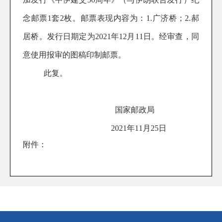
念邮票1套
2
枚。邮票表现内容为：
1.广济桥；2.郝
居桥
。
发行日期定为
2021年12月11日
。经审查，同
意使用报审的图稿印制邮票。
此复。
国家邮政局
202
1
年
11
月
25
日
附件：