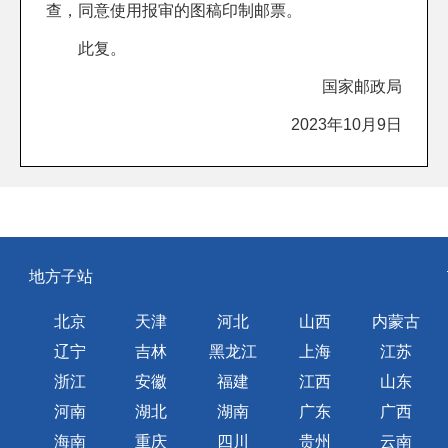
查，同意使用报审的图稿印制邮票。
此复。
国家邮政局
2023年10月9日
地方子站
北京
天津
河北
山西
内蒙古
辽宁
吉林
黑龙江
上海
江苏
浙江
安徽
福建
江西
山东
河南
湖北
湖南
广东
广西
海南
重庆
四川
贵州
云南