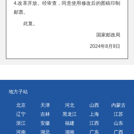
4.改革开放。经审查，同意使用修改后的图稿印制
邮票。
此复。
国家邮政局
2024年8月9日
地方子站
北京
天津
河北
山西
内蒙古
辽宁
吉林
黑龙江
上海
江苏
浙江
安徽
福建
江西
山东
河南
湖北
湖南
广东
广西