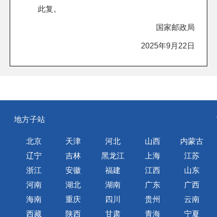
此复。
国家邮政局
2025年9月22日
地方子站
北京
天津
河北
山西
内蒙古
辽宁
吉林
黑龙江
上海
江苏
浙江
安徽
福建
江西
山东
河南
湖北
湖南
广东
广西
海南
重庆
四川
贵州
云南
西藏
陕西
甘肃
青海
宁夏