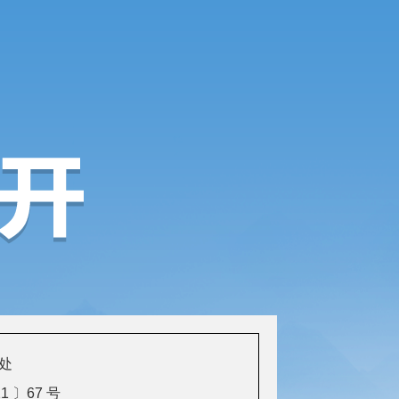
处
 〕67 号