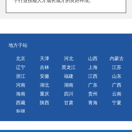
于行业技能人才成长成才的良好环境。
地方子站
北京
天津
河北
山西
内蒙古
辽宁
吉林
黑龙江
上海
江苏
浙江
安徽
福建
江西
山东
河南
湖北
湖南
广东
广西
海南
重庆
四川
贵州
云南
西藏
陕西
甘肃
青海
宁夏
新疆