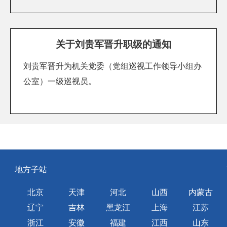
关于刘贵军晋升职级的通知
刘贵军晋升为机关党委（党组巡视工作领导小组办
公室）一级巡视员。
地方子站
北京
天津
河北
山西
内蒙古
辽宁
吉林
黑龙江
上海
江苏
浙江
安徽
福建
江西
山东