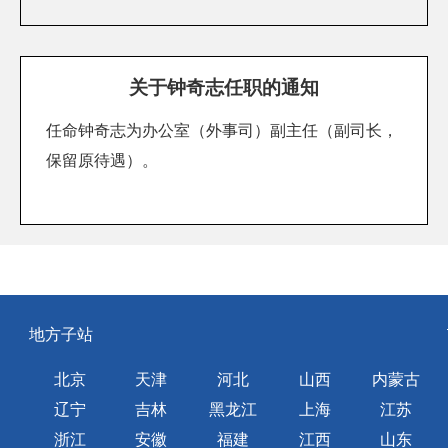
关于钟奇志任职的通知
任命钟奇志为办公室（外事司）副主任（副司长，
保留原待遇）。
地方子站
北京
天津
河北
山西
内蒙古
辽宁
吉林
黑龙江
上海
江苏
浙江
安徽
福建
江西
山东