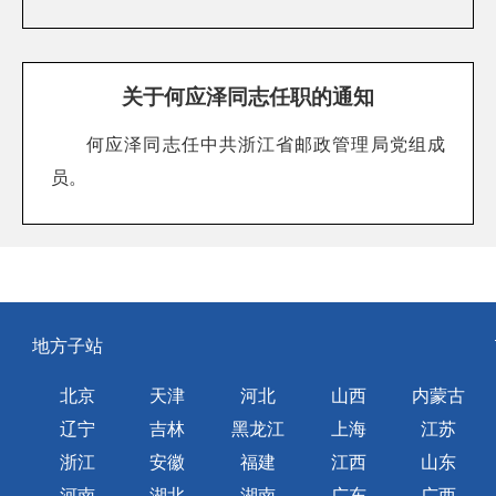
关于何应泽同志任职的通知
何应泽同志任中共浙江省邮政管理局党组成
员。
地方子站
北京
天津
河北
山西
内蒙古
辽宁
吉林
黑龙江
上海
江苏
浙江
安徽
福建
江西
山东
河南
湖北
湖南
广东
广西