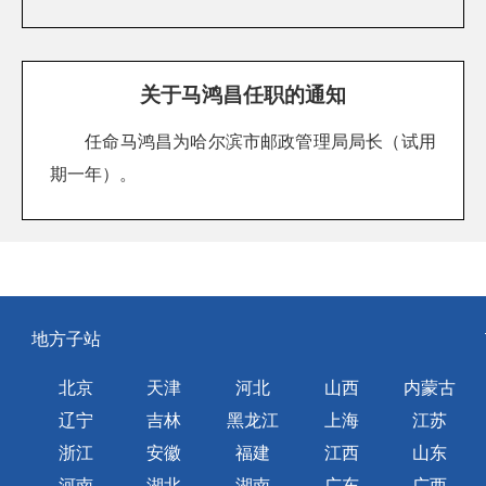
关于马鸿昌任职的通知
任命马鸿昌为哈尔滨市邮政管理局局长（试用
期一年）。
地方子站
北京
天津
河北
山西
内蒙古
辽宁
吉林
黑龙江
上海
江苏
浙江
安徽
福建
江西
山东
河南
湖北
湖南
广东
广西