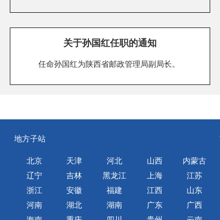
关于孙国红任职的通知
任命孙国红为陕西省邮政管理局副局长。
地方子站
北京
天津
河北
山西
内蒙古
辽宁
吉林
黑龙江
上海
江苏
浙江
安徽
福建
江西
山东
河南
湖北
湖南
广东
广西
海南
重庆
四川
贵州
云南