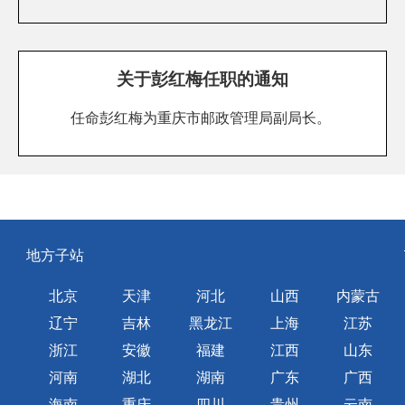
关于彭红梅任职的通知
任命彭红梅为重庆市邮政管理局副局长。
地方子站
北京
天津
河北
山西
内蒙古
辽宁
吉林
黑龙江
上海
江苏
浙江
安徽
福建
江西
山东
河南
湖北
湖南
广东
广西
海南
重庆
四川
贵州
云南