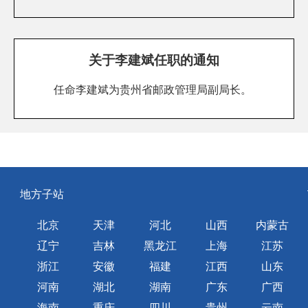
关于李建斌任职的通知
任命李建斌为贵州省邮政管理局副局长。
地方子站
北京
天津
河北
山西
内蒙古
辽宁
吉林
黑龙江
上海
江苏
浙江
安徽
福建
江西
山东
河南
湖北
湖南
广东
广西
海南
重庆
四川
贵州
云南