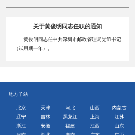
关于黄俊明同志任职的通知
黄俊明同志任中共深圳市邮政管理局党组书记
（试用期一年）。
地方子站
北京
天津
河北
山西
内蒙古
辽宁
吉林
黑龙江
上海
江苏
浙江
安徽
福建
江西
山东
河南
湖北
湖南
广东
广西