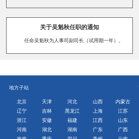
关于吴魁秋任职的通知
任命吴魁秋为人事司副司长（试用期一年）。
地方子站
北京
天津
河北
山西
内蒙古
辽宁
吉林
黑龙江
上海
江苏
浙江
安徽
福建
江西
山东
河南
湖北
湖南
广东
广西
海南
重庆
四川
贵州
云南