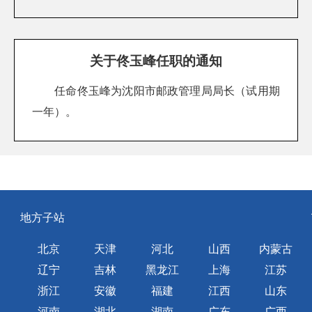
关于佟玉峰任职的通知
任命佟玉峰为沈阳市邮政管理局局长（试用期
一年）。
地方子站
北京
天津
河北
山西
内蒙古
辽宁
吉林
黑龙江
上海
江苏
浙江
安徽
福建
江西
山东
河南
湖北
湖南
广东
广西