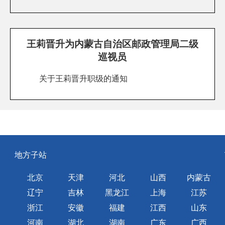
王莉晋升为内蒙古自治区邮政管理局二级
巡视员
关于王莉晋升职级的通知
地方子站
北京
天津
河北
山西
内蒙古
辽宁
吉林
黑龙江
上海
江苏
浙江
安徽
福建
江西
山东
河南
湖北
湖南
广东
广西