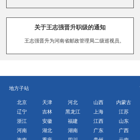
关于王志强晋升职级的通知
王志强晋升为河南省邮政管理局二级巡视员。
地方子站
北京
天津
河北
山西
内蒙古
辽宁
吉林
黑龙江
上海
江苏
浙江
安徽
福建
江西
山东
河南
湖北
湖南
广东
广西
海南
重庆
四川
贵州
云南