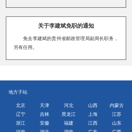
关于李建斌免职的通知
免去李建斌的贵州省邮政管理局副局长职务，
另有任用。
地方子站
北京
天津
河北
山西
内蒙古
辽宁
吉林
黑龙江
上海
江苏
浙江
安徽
福建
江西
山东
河南
湖北
湖南
广东
广西